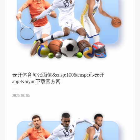
云开体育每张面值&ensp;100&ensp;元-云开
app·Kaiyun下载官方网
2026-08-06