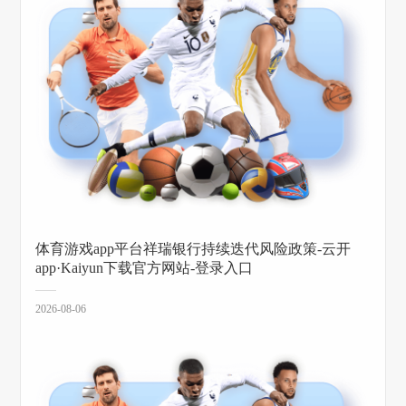
体育游戏app平台祥瑞银行持续迭代风险政策-云开
app·Kaiyun下载官方网站-登录入口
2026-08-06