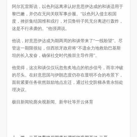
阿尔瓦雷斯说，以色列远离承认好意思伊达成的和谈适用于
黎巴嫩，并仍在无间关联军事步履。“以色列入侵主权国
度，挫折集结国维和戎行，对贝鲁特子民无分离进行轰炸，
这是不行承袭的。”他强调说。
他说，好意思伊达成为期两周的和谈带来了“一线盼望”。尽
管这一期限很短，但西班牙政府将“不遗余力地救助巴基斯
坦的长入发奋，确保社交时代推崇主导作用”。
他觉得，这次和谈仅仅玩忽焦炙地点的初步信号，而非冲破
的尽头。在好意思国与伊朗态度仍存在显明不合的布景下，
面前紧要任务依然鼓励地点左迁，通过社交阶梯杀青永恒处
理决议。
极目新闻轮廓央视新闻、新华社等开云体育