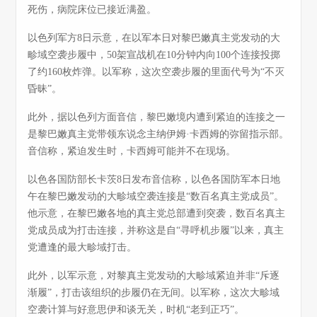
死伤，病院床位已接近满盈。
以色列军方8日示意，在以军本日对黎巴嫩真主党发动的大
畛域空袭步履中，50架宣战机在10分钟内向100个连接投掷
了约160枚炸弹。以军称，这次空袭步履的里面代号为“不灭
昏昧”。
此外，据以色列方面音信，黎巴嫩境内遭到紧迫的连接之一
是黎巴嫩真主党带领东说念主纳伊姆·卡西姆的弥留指示部。
音信称，紧迫发生时，卡西姆可能并不在现场。
以色各国防部长卡茨8日发布音信称，以色各国防军本日地
午在黎巴嫩发动的大畛域空袭连接是“数百名真主党成员”。
他示意，在黎巴嫩各地的真主党总部遭到突袭，数百名真主
党成员成为打击连接，并称这是自“寻呼机步履”以来，真主
党遭逢的最大畛域打击。
此外，以军示意，对黎真主党发动的大畛域紧迫并非“斥逐
渐履”，打击该组织的步履仍在无间。以军称，这次大畛域
空袭计算与好意思伊和谈无关，时机“老到正巧”。