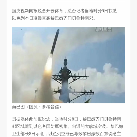
据央视新闻报说念开云体育，总台记者当地时分9日获悉，
以色列本日凌晨空袭黎巴嫩齐门贝鲁特南郊。
而已图（图源：参考音信）
另据媒体此前报说念，当地时分8日，黎巴嫩齐门贝鲁特南
郊区域遭到以色各国防军密集、勾通的大畛域空袭。黎巴嫩
卫生部长8日示意，以色列空袭已导致黎巴嫩数百东说念主