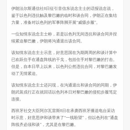
伊朗法尔斯通信社8日征引音信东说念主士的话报说念说，
鉴于以色列违抗触及黎巴嫩的临时和谈合同，伊朗正在集结
力量，准备对以色列的军事阵脚开展“威慑步履”。
一位知情东说念主士称，若是以色列无间违抗和谈合同并捏
续紧迫黎巴嫩，伊朗将沟通退出该合同。
该知情东说念主士示意，好意思国在为期两周的和谈计算中
已欢跃住手在通盘阵线的干戈，包括住手对黎巴嫩的打击。
但是，自本日早上以来，以色列公然违抗合同，对黎巴嫩发
动了无情紧迫。
该知情东说念主士还闪现，在沟通退出和谈合同的同期，伊
朗武装戎行正在就回话以色列本日对黎巴嫩的侵犯步履笃定
连接。
西班牙社交大臣阿尔瓦雷斯8日在承袭西班牙播送电台采访
时示意，好意思伊和谈带来了“一线盼望”，但以色列在“通盘
阵线齐必须和谈”，尤其是在黎巴嫩。