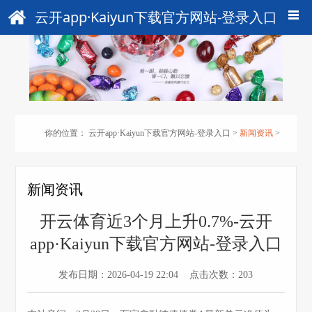
云开app·Kaiyun下载官方网站-登录入口
你的位置：
云开app·Kaiyun下载官方网站-登录入口
>
新闻资讯
>
新闻资讯
开云体育近3个月上升0.7%-云开
app·Kaiyun下载官方网站-登录入口
发布日期：2026-04-19 22:04 点击次数：203