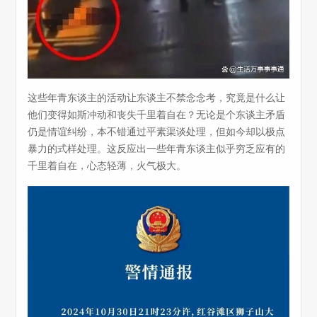
这些年青东谈主的活动让东谈主不禁念念考，究竟是什么让
他们变得如斯冲动和丧失千里着自在？无论是个东谈主矛盾
仍是情谊纠纷，本不错通过平素渠谈处理，但如今却以极点
暴力的式样处理。这反应出一些年青东谈主似乎穷乏应有的
千里着自在，心态轻薄，火气极大。