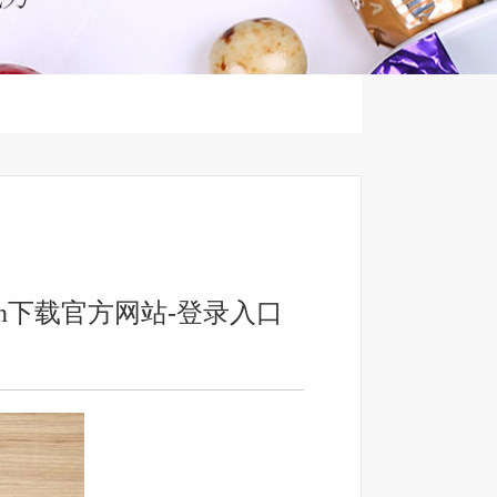
陈设
新闻资讯
关于我们
un下载官方网站-登录入口