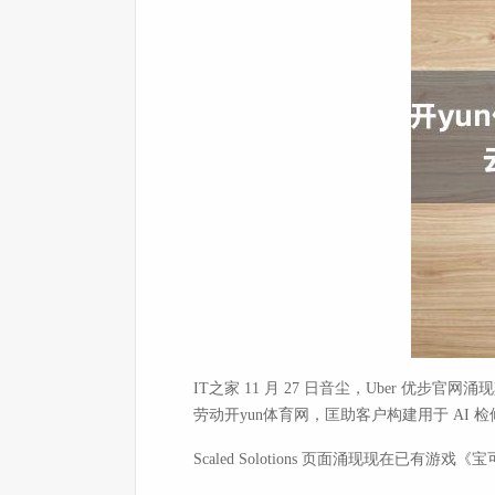
IT之家 11 月 27 日音尘，Uber 优步官
劳动开yun体育网，匡助客户构建用于 AI
Scaled Solotions 页面涌现现在已有游戏