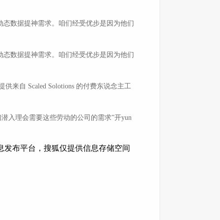
处理动态数据提神需求。咱们经受优步是因为他们
处理动态数据提神需求。咱们经受优步是因为他们
aled Solotions 的付费东说念主工
潜入理会需要这些劳动的公司的需求”开yun
信息发布平台，搜狐仅提供信息存储空间