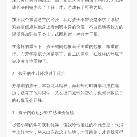
注却莫得实时的跟上。由于家长对芳华期孩子的样式需乞降
成长法例短少久了了解，才让游戏有了可乘之机。
加上我个东说念主的经验，我对孩子不错说是奉求了厚望，
紧要塞但愿从他身上看到我本身的价值，不自愿地将我方的
渴望强加到孩子身上，试图构建一种共生干系。
在这样的重压下，孩子如同包袱着千里重的包袱，笨重前
行。而芳华期孩子渴慕零丁、自主的需求，在这样的环境下
被冷凌弃地压抑了。
2、孩子的生计环境过于压抑
芳华期的孩子，本就龙马精神，而我却时时将学习挂在嘴
边，褫夺了他与同学一又友出门减弱的契机，也就导致孩子
的心扉无处开释。
3、孩子内心短少竖立感和价值感
尽管小涛的学习获利优异，但我给他灌注的不雅念是：只消
考上好大学，将来出东说念主头地，才算凯旋，才算我莫得