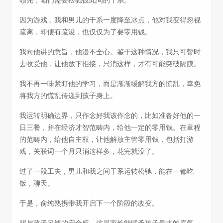
领先，咱们需要松驰彼此间的干系。
因为游戏，我和男儿的干系一度降至冰点，他对我变得忽视
疏离，即便有疏浚，也仅仅为了要零用钱。
我向他讲的意旨，他漫不全心。鉴于这种情况，我只可暂时
去收受他，让他放下拒接，只消这样，才有可能突破隔膜。
我不再一味紧盯他的学习，而是渐渐缓解我方的慌乱，幸免
将我方的慌乱传递到孩子身上。
我运转明确边界，只作念好我该作念的，比如准备好他的一
日三餐，并在经济才智范畴内，给他一定的零用钱。在章程
的范畴内，给他自主权，让他解放主管零用钱，包括打游
戏，关联词一个月只消这样多，花完就没了。
过了一段工夫，男儿和我之间干系运转松驰，能在一都吃
饭，聊天。
于是，俞纯熟携带我开启下一个阶段的改变。