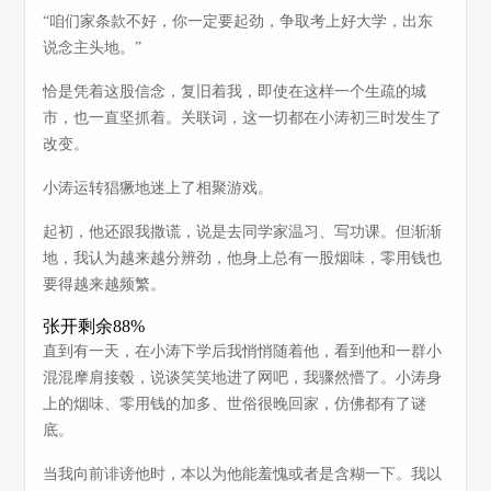
“咱们家条款不好，你一定要起劲，争取考上好大学，出东
说念主头地。”
恰是凭着这股信念，复旧着我，即使在这样一个生疏的城
市，也一直坚抓着。关联词，这一切都在小涛初三时发生了
改变。
小涛运转猖獗地迷上了相聚游戏。
起初，他还跟我撒谎，说是去同学家温习、写功课。但渐渐
地，我认为越来越分辨劲，他身上总有一股烟味，零用钱也
要得越来越频繁。
张开剩余88%
直到有一天，在小涛下学后我悄悄随着他，看到他和一群小
混混摩肩接毂，说谈笑笑地进了网吧，我骤然懵了。小涛身
上的烟味、零用钱的加多、世俗很晚回家，仿佛都有了谜
底。
当我向前诽谤他时，本以为他能羞愧或者是含糊一下。我以