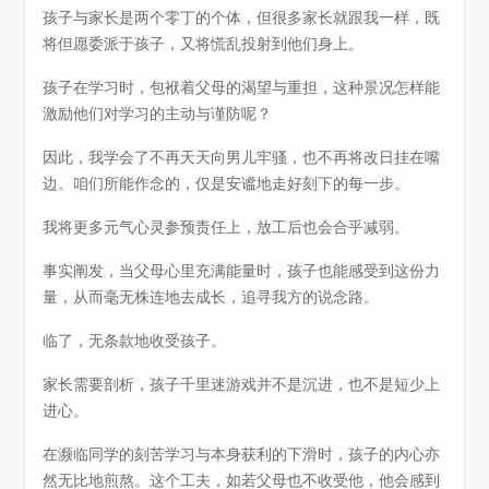
孩子与家长是两个零丁的个体，但很多家长就跟我一样，既
将但愿委派于孩子，又将慌乱投射到他们身上。
孩子在学习时，包袱着父母的渴望与重担，这种景况怎样能
激励他们对学习的主动与谨防呢？
因此，我学会了不再天天向男儿牢骚，也不再将改日挂在嘴
边。咱们所能作念的，仅是安谧地走好刻下的每一步。
我将更多元气心灵参预责任上，放工后也会合乎减弱。
事实阐发，当父母心里充满能量时，孩子也能感受到这份力
量，从而毫无株连地去成长，追寻我方的说念路。
临了，无条款地收受孩子。
家长需要剖析，孩子千里迷游戏并不是沉进，也不是短少上
进心。
在濒临同学的刻苦学习与本身获利的下滑时，孩子的内心亦
然无比地煎熬。这个工夫，如若父母也不收受他，他会感到