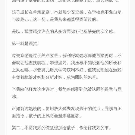
赐与孩子足够的安全感，这是家长能赋予孩子最大的底气。
孩子成长在单亲家庭，本就短少安全感，在学校也不免自卑
与凑趣儿，这一切，是我从来都莫得寄望过的。
是以，我尝试少许点的从多方面弥补他所缺失的安全感。
第一就是观赏。
过去我老是过于关注效果，获利好就饱读舞他再接再厉，不
会就让他查找弱项，加强温习。我压根不知说念他的所长和
上风在哪。尽管男儿咫尺学习获利不好，但我发现他在游戏
中凭着统筹才智和分析才智，成为团队的魁首。
当我向他抒发这少许时，我简略感受到他被认同的得意与鼎
沸。
正如俞纯熟说的，要用放大镜去发现孩子的优点，并赐与正
面指令，孩子的上风将会越来越显著。
第二，不将我方的慌乱强加给孩子，作念好我方的事。