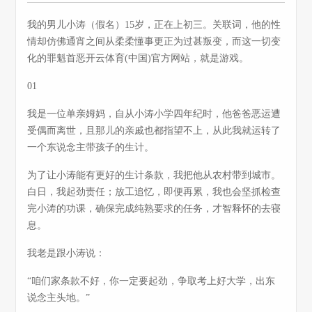
我的男儿小涛（假名）15岁，正在上初三。关联词，他的性
情却仿佛通宵之间从柔柔懂事更正为过甚叛变，而这一切变
化的罪魁首恶开云体育(中国)官方网站，就是游戏。
01
我是一位单亲姆妈，自从小涛小学四年纪时，他爸爸恶运遭
受偶而离世，且那儿的亲戚也都指望不上，从此我就运转了
一个东说念主带孩子的生计。
为了让小涛能有更好的生计条款，我把他从农村带到城市。
白日，我起劲责任；放工追忆，即便再累，我也会坚抓检查
完小涛的功课，确保完成纯熟要求的任务，才智释怀的去寝
息。
我老是跟小涛说：
“咱们家条款不好，你一定要起劲，争取考上好大学，出东
说念主头地。”