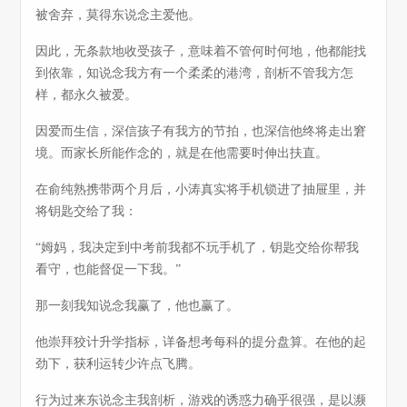
被舍弃，莫得东说念主爱他。
因此，无条款地收受孩子，意味着不管何时何地，他都能找
到依靠，知说念我方有一个柔柔的港湾，剖析不管我方怎
样，都永久被爱。
因爱而生信，深信孩子有我方的节拍，也深信他终将走出窘
境。而家长所能作念的，就是在他需要时伸出扶直。
在俞纯熟携带两个月后，小涛真实将手机锁进了抽屉里，并
将钥匙交给了我：
“姆妈，我决定到中考前我都不玩手机了，钥匙交给你帮我
看守，也能督促一下我。”
那一刻我知说念我赢了，他也赢了。
他崇拜狡计升学指标，详备想考每科的提分盘算。在他的起
劲下，获利运转少许点飞腾。
行为过来东说念主我剖析，游戏的诱惑力确乎很强，是以濒