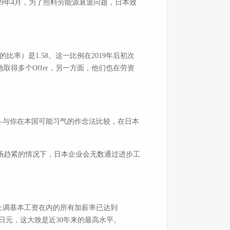
9年4月，为了照料劳能源衰退问题，日本致
比率）是1.58。这一比例在2019年后初次
取得多个Offer，另一方面，他们也在劳资
的现实——与你在本国可能习气的作念法比较，在日本
源商场趋紧的情况下，日本企业会无数通过进步工
与上调基本工资在内的所有加薪率已达到
362日元，这大致是近30年来的最高水平。