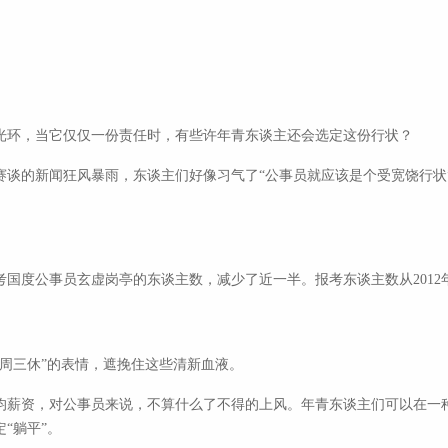
光环，当它仅仅一份责任时，有些许年青东谈主还会选定这份行状？
赛谈的新闻狂风暴雨，东谈主们好像习气了“公事员就应该是个受宽饶行状
度公事员玄虚岗亭的东谈主数，减少了近一半。报考东谈主数从2012年的
周三休”的表情，遮挽住这些清新血液。
均薪资，对公事员来说，不算什么了不得的上风。年青东谈主们可以在一
“躺平”。