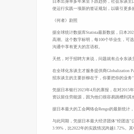
日本出身率多年来呈下跌趋势，社会东谈主口
使运行实践一项新的签证规划，以吸引更多
《何者》剧照
据全球统计数据库Statista最新数据，日
高潮。这个数字标明，每100个毕业生，可选
沟通中享有更大的言语权。
天然，对于招聘方来说，问题就有点令东谈
在全球化东谈主才服务提供商Globalizat
招东谈主的主要折柳在于，你要把你的业务“
凭据日本银行2023年4月的禀报，在对20
资以留住劳能源，因为他们很容易跳槽到其
据日本最大的工会网络会Rengo的最新统计
与此同期，凭据日本最大经济团体“经团连”
3.99%，比2022年的实践情况跨越1.72