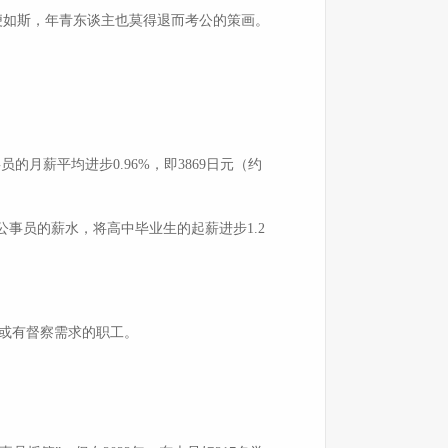
便如斯，年青东谈主也莫得退而考公的策画。
位公事员的月薪平均进步0.96%，即3869日元（约
公事员的薪水，将高中毕业生的起薪进步1.2
子或有督察需求的职工。