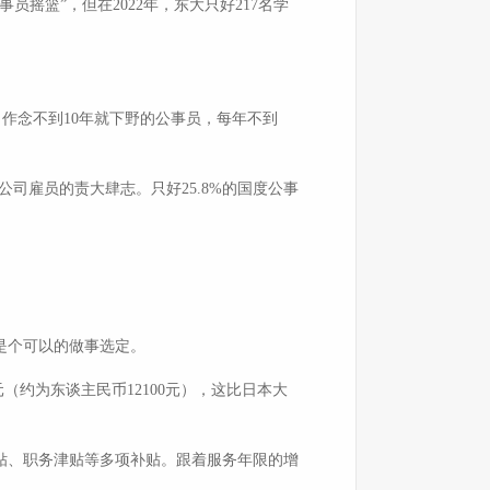
摇篮”，但在2022年，东大只好217名学
年间，作念不到10年就下野的公事员，每年不到
公司雇员的责大肆志。只好25.8%的国度公事
是个可以的做事选定。
（约为东谈主民币12100元），这比日本大
贴、职务津贴等多项补贴。跟着服务年限的增