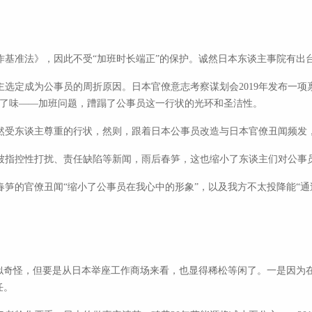
。
作基准法》，因此不受“加班时长端正”的保护。诚然日本东谈主事院有出
选定成为公事员的周折原因。日本官僚意志考察谋划会2019年发布一项禀报
变了味——加班问题，蹧蹋了公事员这一行状的光环和圣洁性。
然受东谈主尊重的行状，然则，跟着日本公事员改造与日本官僚丑闻频发，
被指控性打扰、责任缺陷等新闻，雨后春笋，这也缩小了东谈主们对公事
笋的官僚丑闻“缩小了公事员在我心中的形象”，以及我方不太投降能“通
看似奇怪，但要是从日本举座工作商场来看，也显得稀松等闲了。一是因为
任。