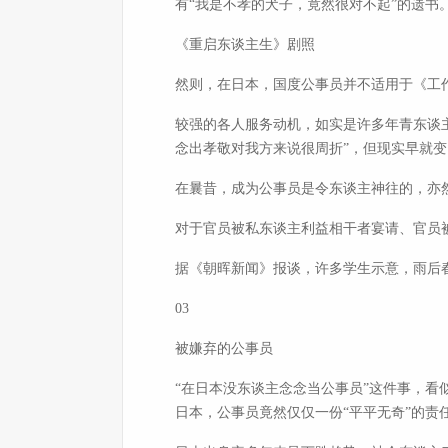
有“我是不孝的犬子，竟然很对不起”的遗书
《重启东谈主生》剧照
然则，在日本，国度公事员并不适用于《工
较强的各人服务动机，如实是许多年青东谈主
念出孝敬对我方来说很周折”，但现实早就
在曩昔，成为公事员是令东谈主神往的，亦
对于官员被私东谈主利益相干者宴请、官员
据《朝晖新闻》报谈，许多学生示意，雨后春
03
被嫌弃的公事员
“在日本没东谈主念念当公事员”这件事，
日本，公事员竟然仅仅一份“平平无奇”的责