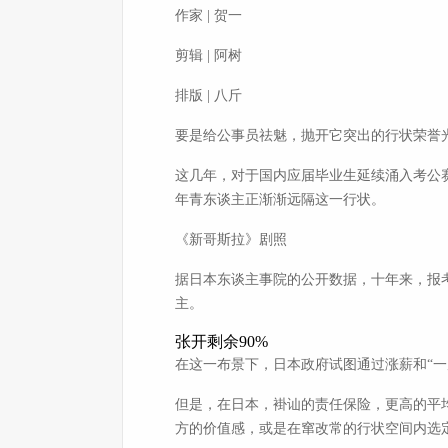
作家 | 贺一
剪辑 | 阿树
排版 | 八斤
要是给公事员祛魅，抛开它突出的行状荣誉
这几年，对于国内应届毕业生延续涌入考公
年青东谈主正渐渐远隔这一行状。
《新哥斯拉》剧照
据日本东谈主事院的公开数据，十年来，报考国
主。
张开剩余90%
在这一布景下，日本政府试图通过涨薪和“一
但是，在日本，褂讪的责任保险，更高的平
方的价值感，或是在窜改常的行状空间内选定