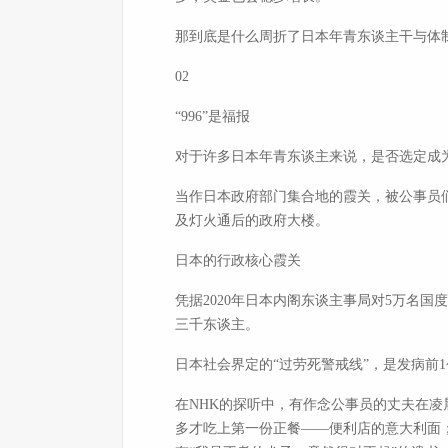
那到底是什么周折了日本年青东谈主干与体
02
“996”是福报
对于许多日本年青东谈主来说，是否选定成
当作日本政府部门集合地的霞关，被公事员
及灯火通后的政府大楼。
日本的行政核心霞关
凭据2020年日本内阁东谈主事局对5万名国
三千东谈主。
日本社会界定的“过劳死警戒线”，是发病前
在NHK的探听中，有作念公事员的丈夫在凌
多才吃上第一份正餐——便利店的意大利面