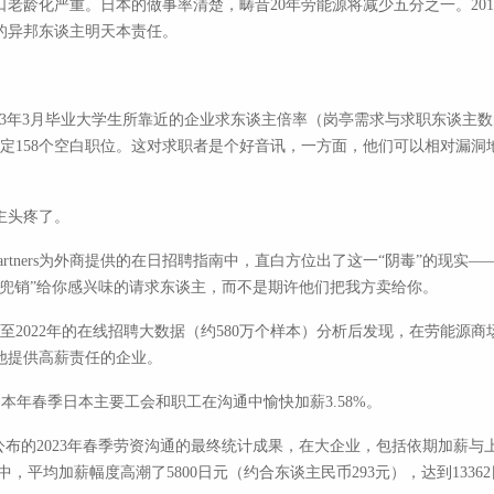
老龄化严重。日本的做事率清楚，畴昔20年劳能源将减少五分之一。201
的异邦东谈主明天本责任。
本2023年3月毕业大学生所靠近的企业求东谈主倍率（岗亭需求与求职东谈主数的
定158个空白职位。这对求职者是个好音讯，一方面，他们可以相对漏洞地
主头疼了。
ion Partners为外商提供的在日招聘指南中，直白方位出了这一“阴毒”
兜销”给你感兴味的请求东谈主，而不是期许他们把我方卖给你。
15年至2022年的在线招聘大数据（约580万个样本）分析后发现，在劳能
他提供高薪责任的企业。
，本年春季日本主要工会和职工在沟通中愉快加薪3.58%。
公布的2023年春季劳资沟通的最终统计成果，在大企业，包括依期加薪
%。其中，平均加薪幅度高潮了5800日元（约合东谈主民币293元），达到13