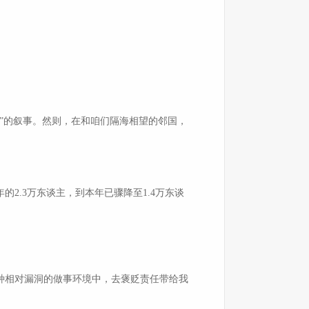
”的叙事。然则，在和咱们隔海相望的邻国，
2.3万东谈主，到本年已骤降至1.4万东谈
种相对漏洞的做事环境中，去褒贬责任带给我