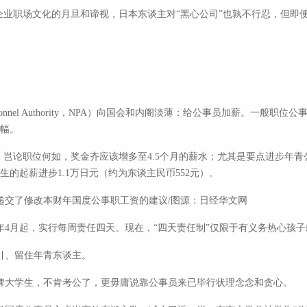
企业职场文化的月旦和谛视，日本东谈主对“黑心公司”也孰不行忍，但即
Personnel Authority，NPA）向国会和内阁淡薄：给公事员加薪。一般职
增幅。
：岂论职位何如，奖金齐应该增多至4.5个月的薪水；尤其是要点进步年青
生的起薪进步1.1万日元（约为东谈主民币552元）。
递交了修改本财年国度公事职工资的建议/图源：日经华文网
5年4月起，实行每周责任四天。现在，“四天责任制”仅限于有义务热心孩
引、留住年青东谈主。
牌大学生，不肯考公了，更毋庸说靠公事员来已毕行状理念念和贪心。