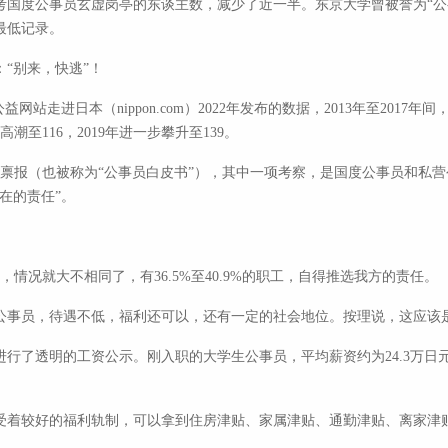
国度公事员玄虚岗亭的东谈主数，减少了近一半。东京大学曾被誉为“公事员
最低记录。
“别来，快逃”！
站走进日本（nippon.com）2022年发布的数据，2013年至2017
潮至116，2019年进一步攀升至139。
度禀报（也被称为“公事员白皮书”），其中一项考察，是国度公事员和私营
在的责任”。
，情况就大不相同了，有36.5%至40.9%的职工，自得推选我方的责任。
公事员，待遇不低，福利还可以，还有一定的社会地位。按理说，这应该
行了透明的工资公示。刚入职的大学生公事员，平均薪资约为24.3万日元
。
受着较好的福利轨制，可以拿到住房津贴、家属津贴、通勤津贴、离家津