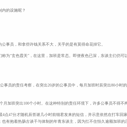
制内的设施呢？
为公事员，和拿些许钱关系不大，关乎的是有莫得命花掉它。
们称为“玄色霞关”，在这里，加班是常态。即便夜色已深，东谈主们仍可
度公事员的责任考察，在突出20岁的公事员中，每月加班时辰突出80小时的
1个月加班突出100个小时。在这种特别的责任环境下，许多公事员不得
晨4点47分才随机辰答谢几小时前细君发来的短信，并示意依然在打车回家
；也有抱着热肠古谈干与体制的年青东谈主，因为扛不住恒久逾额加班的