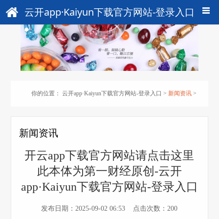
云开app·Kaiyun下载官方网站-登录入口
你的位置：
云开app·Kaiyun下载官方网站-登录入口
>
新闻资讯
>
新闻资讯
开云app下载官方网站请点击这里
此本体为第一财经原创-云开
app·Kaiyun下载官方网站-登录入口
发布日期：2025-09-02 06:53 点击次数：200