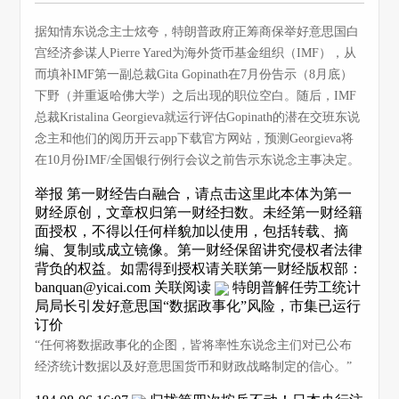
据知情东说念主士炫夸，特朗普政府正筹商保举好意思国白
宫经济参谋人Pierre Yared为海外货币基金组织（IMF），从
而填补IMF第一副总裁Gita Gopinath在7月份告示（8月底）
下野（并重返哈佛大学）之后出现的职位空白。随后，IMF
总裁Kristalina Georgieva就运行评估Gopinath的潜在交班东说
念主和他们的阅历开云app下载官方网站，预测Georgieva将
在10月份IMF/全国银行例行会议之前告示东说念主事决定。
举报 第一财经告白融合，请点击这里此本体为第一
财经原创，文章权归第一财经扫数。未经第一财经籍
面授权，不得以任何样貌加以使用，包括转载、摘
编、复制或成立镜像。第一财经保留讲究侵权者法律
背负的权益。如需得到授权请关联第一财经版权部：
banquan@yicai.com 关联阅读
特朗普解任劳工统计
局局长引发好意思国“数据政事化”风险，市集已运行
订价
“任何将数据政事化的企图，皆将率性东说念主们对已公布
经济统计数据以及好意思国货币和财政战略制定的信心。”