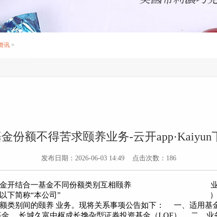
资讯
>
设计师
在施工地
别墅实施
份额不得苦求颐养业务-云开app·Kaiyu
发布日期：2026-06-03 14:49 点击次数：186
部分基金开结合一基金不同份额类别互相颐养 业务的
公司（以下简称“本公司” ） 决定自 2025
额类别间的颐养 业务。现将关系事项公告如下： 一、适用基金 
金 长城久富中枢成长搀杂型证券投资基金（LOF） 二、业