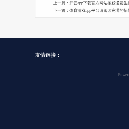
上一篇：
开云app下载官方网站按践诺发生额
下一篇：
体育游戏app平台请阅读完满的招募
友情链接：
Power