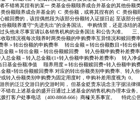
者不错将其捏有的某一 类基金份额颐养成合并基金的其他份额类
 类份额颐养成合并基金的 C 类份额，或将其捏有的 C 类份额颐
心赎回费的，该捏偶然段为该部分份额转入证据日起 至该部分
金份额颐养遵守“先进先出”的业务国法。 申购情景，还是冻结的
过头他未尽事宜请以各销售机构的业务国法 和公告为准。 三
体收取情况视每次颐养时两类份额的申购费率互异情况和赎回费率
费率＞转出份额的申购费率 转出金额＝转出份额数目×转出份
总金额＝转出金额－转出份额赎回费 转入份额申购费补差费率
入总金额－转入总金额/(1+转入份额申购费补差费率) 转入
当日基金份额净值 颐养用度＝转出份额赎回费+转入份额申购费
金额×转出份额赎回费率 对应的转出份额类别申购费率、转入
费或转入份额类别申购费为固定用度时，申购补差用度视为 0。
游所的泛泛交游日的交游时间， 但基金贬责东说念主字据法律
者不错在上述基金的盛开日通过上述基金的销售机构办理本业务
n）查询关系信息或拨打客户处事电话 （400-8868-66